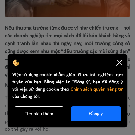
Nếu thương trường từng được ví như chiến trường – nơi
các doanh nghiệp tìm mọi cách để lôi kéo khách hàng và
cạnh tranh lẫn nhau thì ngày nay, môi trường công sở
cũng được xem như một “đấu trường sặc mùi súng đạn”
– nơi các nhân viên công sở dìm hàng, hãm hại lẫn nhau
để leo lên cao hơn, hạ uy tín đối thủ hoặc đơn giản chỉ
vì… ghét.
Việc sử dụng cookie nhằm giúp tối ưu trải nghiệm trực
tuyến của bạn. Bằng việc ấn “Đồng ý”, bạn đã đồng ý
Mượn gió bẻ măng, đâm sau lưng đồng nghiệp
với việc sử dụng cookie theo
Chính sách quyền riêng tư
của chúng tôi.
Trong môi trường công sở hay cả bên ngoài xã hội,
chuyện chơi xấu thường xuyên xảy ra khi đối thủ cảm
thấy bị bạn đe dọa ở một phương diện nào đó và họ
Tìm hiểu thêm
Đồng ý
phải “ra tay” với bạn để phòng những hiểm họa mà bạn
có thể gây ra với họ.