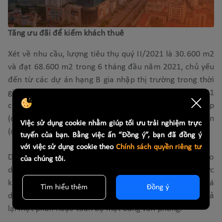
Tăng ưu đãi để kiếm khách thuê
Xét về nhu cầu, lượng tiêu thụ quý II/2021 là 30.600 m2
và đạt 68.600 m2 trong 6 tháng đầu năm 2021, chủ yếu
đến từ các dự án hạng B gia nhập thị trường trong thời
gian gần đây. Các giao dịch trong 6 tháng đầu năm 2021
chủ yếu đến từ các khách thuê ngành dịch vụ cung cấp
(chiếm 36% diện tích đã thuê), công nghệ thông tin
Việc sử dụng cookie nhằm giúp tối ưu trải nghiệm trực
(chiếm 21%), vận tải và logistics (chiếm 9%).
tuyến của bạn. Bằng việc ấn “Đồng ý”, bạn đã đồng ý
với việc sử dụng cookie theo
Chính sách quyền riêng tư
Dù có sự tăng trưởng đáng kể, song việc Covid-19 kéo
của chúng tôi.
dài cũng khiến các đơn vị khai thác thay đổi chiến lược
kinh doanh khi khách thuê có phản ứng yêu cầu hạ giá
Tìm hiểu thêm
Đồng ý
do doanh thu sụt giảm, nhiều khách thuê buộc phải trả
lại một phần hoặc toàn bộ mặt bằng văn phòng.