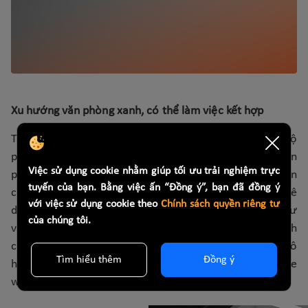
Xu hướng văn phòng xanh, có thể làm việc kết hợp
Theo bà Hoàng Nguyệt Minh- Giám đốc Cấp cao, Bộ
phận Cho thuê Thương mại Savills Hà Nội, giá thuê văn
Việc sử dụng cookie nhằm giúp tối ưu trải nghiệm trực
phòng hạng A tại Hà Nội phụ thuộc chính vào nguồn
tuyến của bạn. Bằng việc ấn “Đồng ý”, bạn đã đồng ý
cung tương lai của thị trường. Đặc biệt, khách thuê
với việc sử dụng cookie theo
Chính sách quyền riêng tư
doanh nghiệp đang chú ý tới chất lượng văn phòng như
của chúng tôi.
văn phòng xanh và xem xét thích ứng với quá trình
chuyển đổi từ mô hình làm việc truyền thống sang mô
Tìm hiểu thêm
Đồng ý
hình làm việc kết hợp (hybrid working hoặc agile
working).