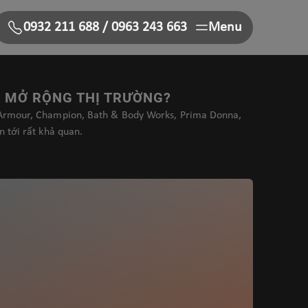
0932 211 688
/
0963 243 663
Menu
N MỞ RỘNG THỊ TRƯỜNG?
 Armour, Champion, Bath & Body Works, Prima Donna,
n tới rất khả quan.