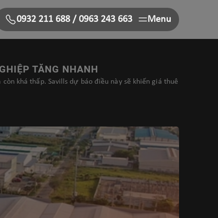
0932 211 688
/
0963 243 663
Menu
NGHIỆP TĂNG NHANH
còn khá thấp. Savills dự báo điều này sẽ khiến giá thuê