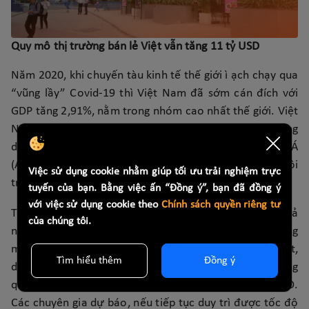
Quy mô thị trường bán lẻ Việt vẫn tăng 11 tỷ USD
Năm 2020, khi chuyến tàu kinh tế thế giới ì ạch chạy qua
“vũng lầy” Covid-19 thì Việt Nam đã sớm cán đích với
GDP tăng 2,91%, nằm trong nhóm cao nhất thế giới. Việt
Nam cũng là quốc gia duy nhất trong ASEAN tăng trưởng
dương trong năm 2020. Ngân hàng Phát triển Châu Á
(ADB) dự báo kinh tế Việt Nam sẽ nhanh chóng phục hồi
Việc sử dụng cookie nhằm giúp tối ưu trải nghiệm trực
trở lại mức 6,3% trong năm 2021.
tuyến của bạn. Bằng việc ấn “Đồng ý”, bạn đã đồng ý
với việc sử dụng cookie theo
Chính sách quyền riêng tư
Trong bức tranh chung về sự phục hồi mạnh mẽ của cả
của chúng tôi.
nền kinh tế thì bán lẻ được xem là một trong những
mảng màu tươi sáng nhất. Tổng cục Thống kê cho biết,
Tìm hiểu thêm
Đồng ý
dù không bằng mức tăng 12,7% của năm 2019, nhưng
quy mô của thị trường này đã tăng thêm hơn 11 tỷ USD.
Các chuyên gia dự báo, nếu tiếp tục duy trì được tốc độ