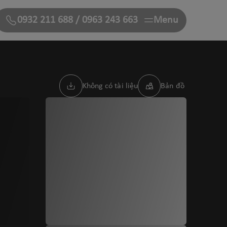
0932 211 688
/
0963 243 663
Menu
Không có tài liệu
Bản đồ