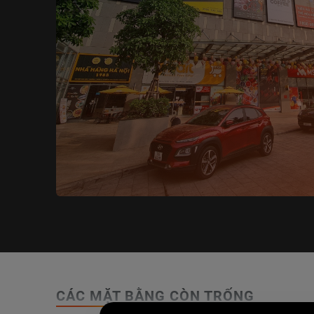
CÁC MẶT BẰNG CÒN TRỐNG